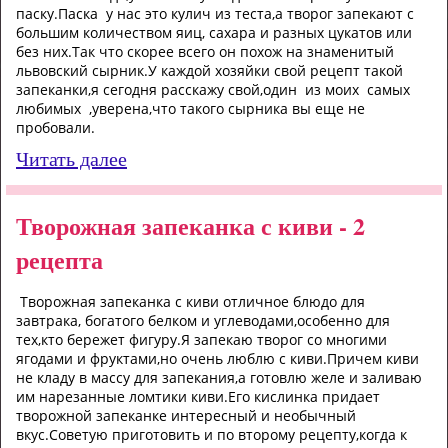
паску.Паска у нас это кулич из теста,а творог запекают с
большим количеством яиц, сахара и разных цукатов или
без них.Так что скорее всего он похож на знаменитый
львовский сырник.У каждой хозяйки свой рецепт такой
запеканки,я сегодня расскажу свой,один из моих самых
любимых ,уверена,что такого сырника вы еще не
пробовали.
Читать далее
Творожная запеканка с киви - 2
рецепта
Творожная запеканка с киви отличное блюдо для
завтрака, богатого белком и углеводами,особенно для
тех,кто бережет фигуру.Я запекаю творог со многими
ягодами и фруктами,но очень люблю с киви.Причем киви
не кладу в массу для запекания,а готовлю желе и заливаю
им нарезанные ломтики киви.Его кислинка придает
творожной запеканке интересный и необычный
вкус.Советую приготовить и по второму рецепту,когда к