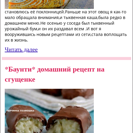
становлюсь её поклонницей.Раньше на этот овощ я как-то
мало обращала внимания,и тыквенная каша,была редко в
домашнем меню.Не осенью у соседа был тыквенный
урожайный бум,и он их раздавал всем .И вот я
вооружившись новым рецептами из сети,стала воплощать
их в жизнь.
Читать далее
*Баунти* домашний рецепт на
сгущенке