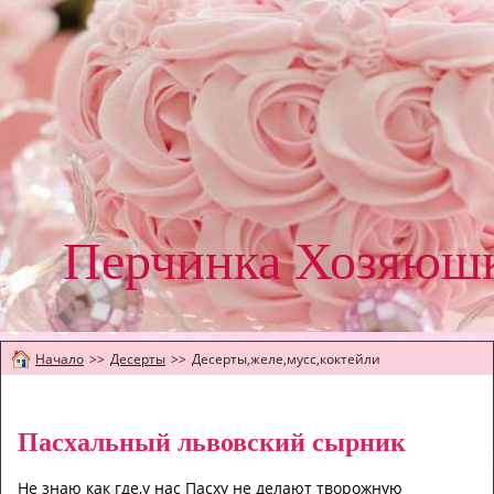
Перчинка Хозяюш
Начало
>>
Десерты
>>
Десерты,желе,мусс,коктейли
Пасхальный львовский сырник
Не знаю как где,у нас Пасху не делают творожную