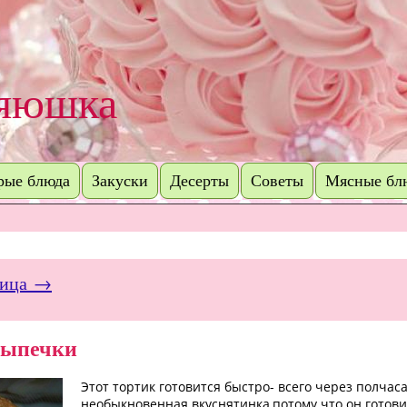
зяюшка
рые блюда
Закуски
Десерты
Советы
Мясные бл
ница →
выпечки
Этот тортик готовится быстро- всего через полчаса
необыкновенная вкуснятинка,потому что он готови