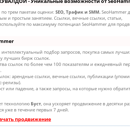
 КУВАЛДОЙ - Уникальные возможности от SeoHam
 по трем пакетам оценки:
SEO, Трафик и SMM.
SeoHammer д
м и простым занятием. Ссылки, вечные ссылки, статьи,
 используйте по максимуму потенциал SeoHammer для прод
ammer
 интеллектуальный подбор запросов, покупка самых лучши
 у лучших бирж ссылок.
тва ссылок по более чем 100 показателям и ежедневный пе
.
ылок: арендные ссылки, вечные ссылки, публикации (упоми
с-релизы).
ст или падение, а также запросы, на которые нужно обрати
ет технологию
Буст
, она ускоряет продвижение в десятки раз
я уже в течение первых 7 дней.
Начать продвижение