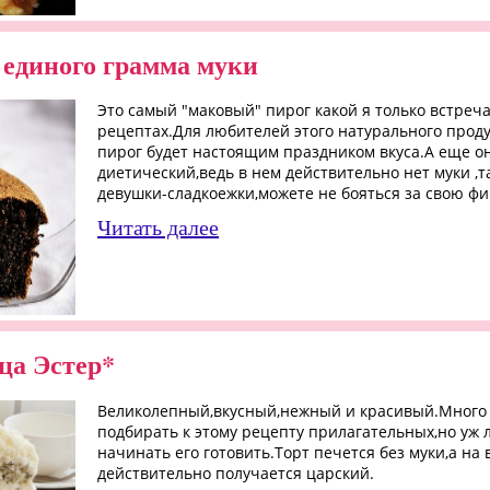
 единого грамма муки
Это самый "маковый" пирог какой я только встреча
рецептах.Для любителей этого натурального проду
пирог будет настоящим праздником вкуса.А еще о
диетический,ведь в нем действительно нет муки ,та
девушки-сладкоежки,можете не бояться за свою фи
Читать далее
ца Эстер*
Великолепный,вкусный,нежный и красивый.Много
подбирать к этому рецепту прилагательных,но уж 
начинать его готовить.Торт печется без муки,а на 
действительно получается царский.