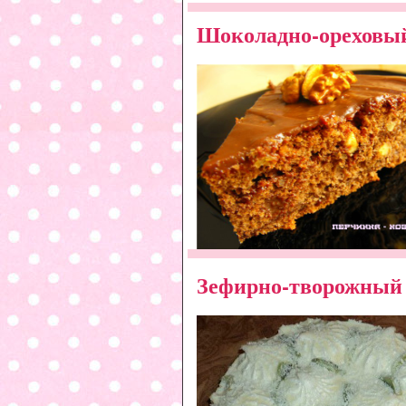
Шоколадно-ореховый
Зефирно-творожный 