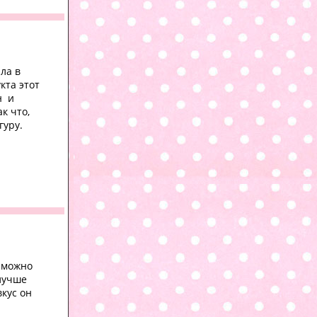
ла в
кта этот
н и
к что,
гуру.
 можно
лучше
вкус он