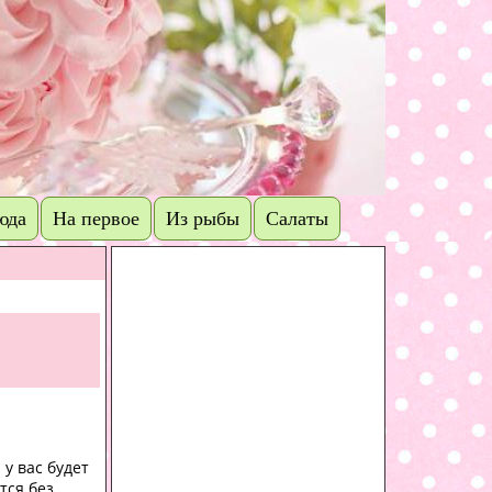
юда
На первое
Из рыбы
Салаты
 у вас будет
тся без