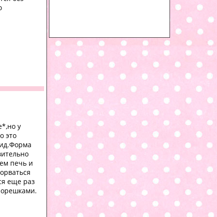
о
*,но у
о это
вид.Форма
вительно
дем печь и
торваться
ся еще раз
 орешками.