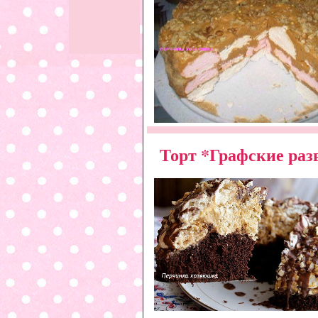
Торт *Графские ра