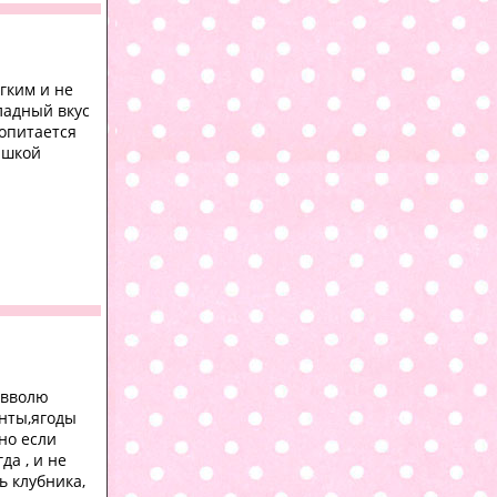
гким и не
ладный вкус
ропитается
ашкой
 вволю
нты,ягоды
но если
да , и не
ь клубника,