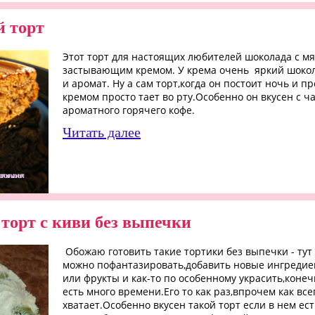
 торт
Этот торт для настоящих любителей шоколада с мя
застывающим кремом. У крема очень яркий шоко
и аромат. Ну а сам торт,когда он постоит ночь и п
кремом просто тает во рту.Особенно он вкусен с ч
ароматного горячего кофе.
Читать далее
торт с киви без выпечки
Обожаю готовить такие тортики без выпечки - тут
можно пофантазировать,добавить новые ингредие
или фрукты и как-то по особенному украсить,конеч
есть много времени.Его то как раз,впрочем как всег
хватает.Особенно вкусен такой торт если в нем ест