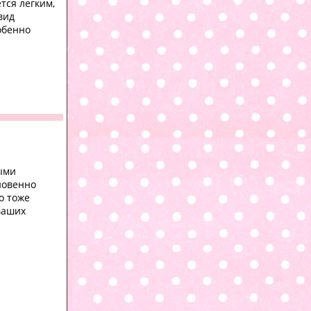
тся легким,
вид
обенно
ными
новенно
о тоже
ваших