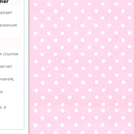
mer
елает
вижения
х ссылок
ресчет
нания,
ть
, а