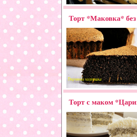
Торт *Маковка* без
Торт с маком *Цари