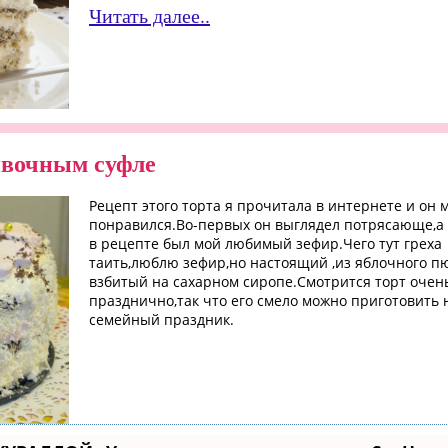
Читать далее..
ивочным суфле
Рецепт этого торта я прочитала в интернете и он 
понравился.Во-первых он выглядел потрясающе,а
в рецепте был мой любимый зефир.Чего тут греха
таить,люблю зефир,но настоящий ,из яблочного пю
взбитый на сахарном сиропе.Смотрится торт очен
празднично,так что его смело можно приготовить 
семейный праздник.