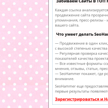
Забиваем Сайты В ТОП
Каждая ссылка анализируется
продвижение сайта прозрачны
упоминания, пресс-релизы -
вашего сайта.
Что умеет делать SeoH
— Продвижение в один клик,
с высокой степенью качества
— Регулярная проверка качес
показателей качества проекта
— Все известные форматы сс
мнения, отзывы, статьи, прес
— SeoHammer покажет, где ро
внимание.
SeoHammer еще предоставля
первые результаты появляютс
Зарегистрироваться и 