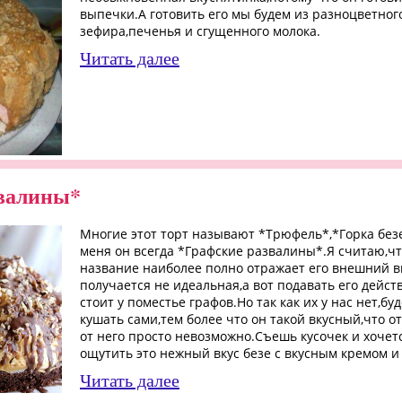
выпечки.А готовить его мы будем из разноцветног
зефира,печенья и сгущенного молока.
Читать далее
звалины*
Многие этот торт называют *Трюфель*,*Горка безе
меня он всегда *Графские развалины*.Я считаю,чт
название наиболее полно отражает его внешний 
получается не идеальная,а вот подавать его дейст
стоит у поместье графов.Но так как их у нас нет,бу
кушать сами,тем более что он такой вкусный,что о
от него просто невозможно.Съешь кусочек и хочет
ощутить это нежный вкус безе с вкусным кремом и
Читать далее