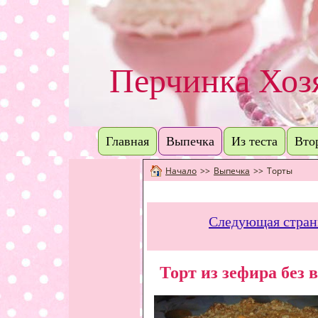
Перчинка Хо
Главная
Выпечка
Из теста
Вто
Начало
>>
Выпечка
>>
Торты
Следующая стра
Торт из зефира без 