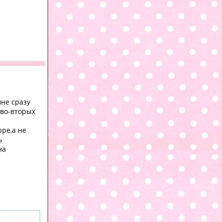
мне сразу
 во-вторых
ре,а не
ь
на