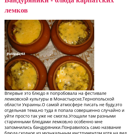
лемков
Впервые это блюдо я попробовала на фестивале
лемковской культуры в Монастырске,Тернопольской
области Украины.О самой атмосфере писать не буду,это
отдельная тема,но туда я попала совершенно случайно и
уйти просто так уже не смогла.Угощали там разными
старинными блюдами лемков,но особенно мне
запомнились бандуряники.Понравилось само название
блюда,сходное из музыкальным инструментом,хотя на вид