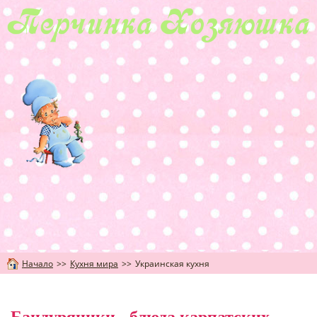
Начало
>>
Кухня мира
>>
Украинская кухня
Бандуряники - блюда карпатских