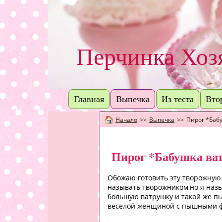
Перчинка Хо
Главная
Выпечка
Из теста
Вто
Начало
>>
Выпечка
>>
Пирог *Баб
Пирог *Бабушка ва
Обожаю готовить эту творожную 
называть творожником,но я наз
большую ватрушку и такой же п
веселой женщиной с пышными фор