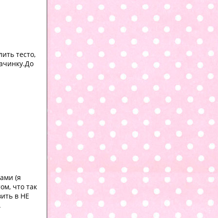
ить тесто,
начинку.До
ами (я
ом, что так
вить в НЕ
.