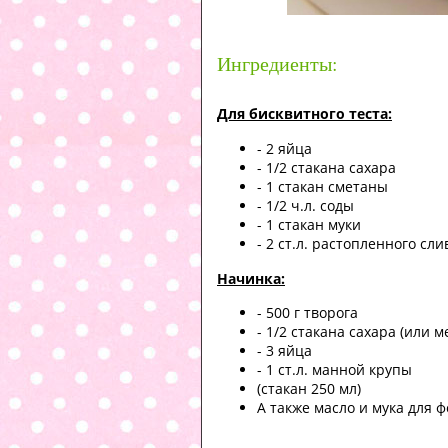
Ингредиенты:
Для бисквитного теста:
- 2 яйца
- 1/2 стакана сахара
- 1 стакан сметаны
- 1/2 ч.л. соды
- 1 стакан муки
- 2 ст.л. растопленного сл
Начинка:
- 500 г творога
- 1/2 стакана сахара (или 
- 3 яйца
- 1 ст.л. манной крупы
(стакан 250 мл)
А также масло и мука для 