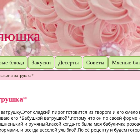
зяюшка
рые блюда
Закуски
Десерты
Советы
Мясные бл
ушкина ватрушка*
трушка*
ватрушку.Этот сладкий пирог готовится из творога и его смело
ываю его *Бабушкой ватрушкой*,потому что он по своей форме
ышненький и румяный,какой когда-то была моя бабуличка,розо
мами, и всегда веселой улыбкой.По её рецепту и будем готов