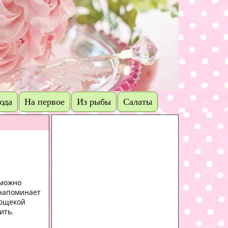
юда
На первое
Из рыбы
Салаты
 можно
 напоминает
вощекой
ить.