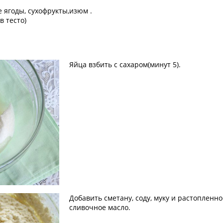
 ягоды, сухофрукты,изюм .
в тесто)
Яйца взбить с сахаром(минут 5).
Добавить сметану, соду, муку и растопленно
сливочное масло.