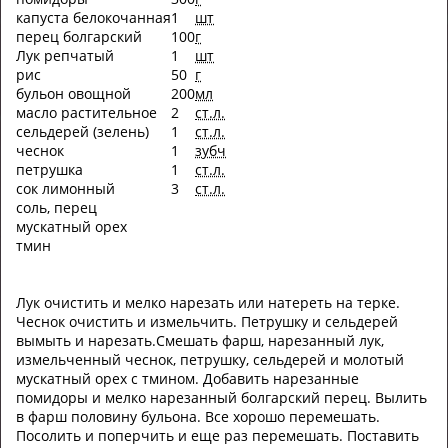
капуста белокочанная
1
шт
перец болгарский
100
г
Лук репчатый
1
шт
рис
50
г
бульон овощной
200
мл
масло растительное
2
ст.л.
сельдерей (зелень)
1
ст.л.
чеснок
1
зубч
петрушка
1
ст.л.
сок лимонный
3
ст.л.
соль, перец
мускатный орех
тмин
Лук очистить и мелко нарезать или натереть на терке.
Чеснок очистить и измельчить. Петрушку и сельдерей
вымыть и нарезать.Смешать фарш, нарезанный лук,
измельченный чеснок, петрушку, сельдерей и молотый
мускатный орех с тмином. Добавить нарезанные
помидоры и мелко нарезанный болгарский перец. Вылить
в фарш половину бульона. Все хорошо перемешать.
Посолить и поперчить и еще раз перемешать. Поставить