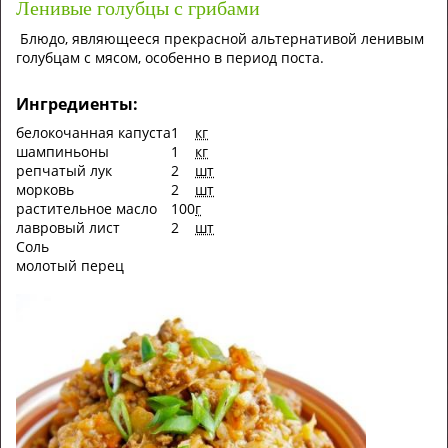
Ленивые голубцы с грибами
Блюдо, являющееся прекрасной альтернативой ленивым
голубцам с мясом, особенно в период поста.
Ингредиенты:
белокочанная капуста
1
кг
шампиньоны
1
кг
репчатый лук
2
шт
морковь
2
шт
растительное масло
100
г
лавровый лист
2
шт
Соль
молотый перец