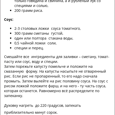
только говядина и свинина, а и рубленый лук со
специями и солью,
200 грамм риса.
Соус
:
2-3 столовых ложки соуса томатного,
300 грамм сметаны густой,
один или полтора стакана воды,
0,5 чайной ложки соли,
специи и перец.
Смешайте все ингредиенты для заливки – сметану, томат-
пасту или соус, воду и специи.
Затем порежьте капусту помельче и положите на
смазанную форму. На капусты насыпьте не отваренный
рис. Если рис не пропаренный, то его надо сначала
промыть. Затем вылейте на рис половину соуса. На соус с
рисом ложкой положите фарш, и на него - ту часть соуса,
которая останется. Равномерно всё распределите по
запеканку.
Духовку нагреть до 220 градусов, запекать
приблизительно минут сорок.