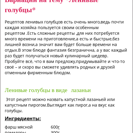
голубцы*
Рецептов ленивых голубцов есть очень много,ведь почти
каждая хозяйка пользуется своим особенным
рецептом .Есть сложные рецепты ,для них потребуется
много времени на приготовление,а есть и
быстрые,без
лишней возни,а значит вам будет больше времени на
отдых.В этом блюде фантазия безгранична, а у вас каждый
раз будет получаться новый кулинарный шедевр.
Пробуйте всё, что я вам предложу,придумывайте и что-то
своё – и скоро вы сможете удивлять родных и друзей
отменным фирменным блюдом.
Ленивые голубцы в виде лазаньи
Этот рецепт можно назвать капустной лазаньей или
капустным пирогом.Выглядит как пирог,а на вкус как
голубцы.
Ингредиенты:
фарш мясной
600
г
помидоры
300
г