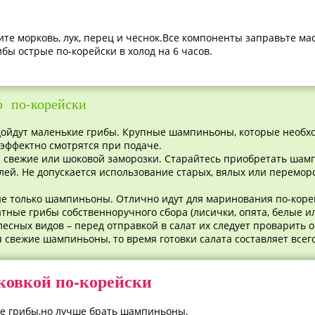
те морковь, лук, перец и чеснок.Все компоненты заправьте ма
бы острые по-корейски в холод на 6 часов.
ю по-корейски
дойдут маленькие грибы. Крупные шампиньоны, которые необх
к эффектно смотрятся при подаче.
ы свежие или шоковой заморозки. Старайтесь приобретать шам
ей. Не допускается использование старых, вялых или перемо
 не только шампиньоны. Отлично идут для маринования по-кор
ные грибы собственноручного сбора (лисички, опята, белые ил
есных видов – перед отправкой в салат их следует проварить о
я свежие шампиньоны, то время готовки салата составляет всего
овкой по-корейски
ые грибы,но лучше брать шампиньоны.