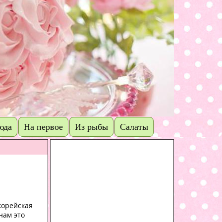
юда
На первое
Из рыбы
Салаты
 корейская
нам это