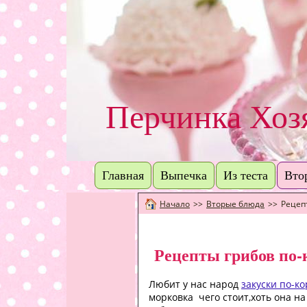
Перчинка Хо
Главная
Выпечка
Из теста
Вто
Начало
>>
Вторые блюда
>>
Рецеп
Рецепты грибов по-
Любит у нас народ
закуски по-к
морковка чего стоит,хоть она н