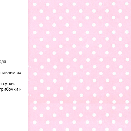
для
ешиваем их
 сутки.
грибочки к