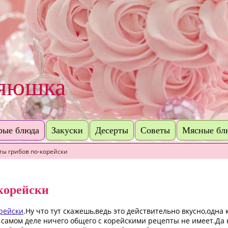
зяюшка
рые блюда
Закуски
Десерты
Советы
Мясные бл
ты грибов по-корейски
корейски
орейски
.Ну что тут скажешь,ведь это действительно вкусно,одна
а самом деле ничего общего с корейскими рецепты не имеет.Да 