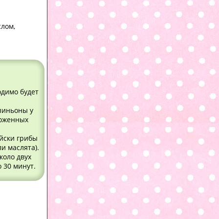
слом,
одимо будет
пиньоны у
роженных
ейски грибы
и маслята).
коло двух
 30 минут.