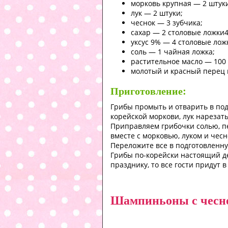
морковь крупная — 2 штук
лук — 2 штуки;
чеснок — 3 зубчика;
сахар — 2 столовые ложки
уксус 9% — 4 столовые лож
соль — 1 чайная ложка;
растительное масло — 100
молотый и красный перец 
Приготовление:
Грибы промыть и отварить в под
корейской моркови, лук нарезат
Приправляем грибочки солью, пе
вместе с морковью, луком и чесн
Переложите все в подготовленную
Грибы по-корейски настоящий де
празднику, то все гости придут 
Шампиньоны с чесно