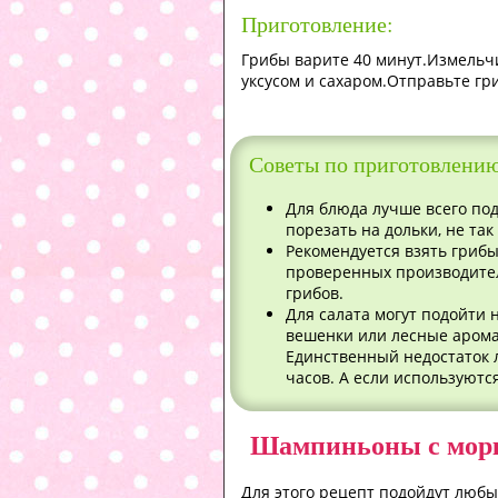
Приготовление:
Грибы варите 40 минут.Измельчи
уксусом и сахаром.Отправьте гри
Советы по приготовлени
Для блюда лучше всего по
порезать на дольки, не та
Рекомендуется взять гриб
проверенных производител
грибов.
Для салата могут подойти
вешенки или лесные аромат
Единственный недостаток л
часов. А если используютс
Шампиньоны с морк
Для этого рецепт подойдут люб