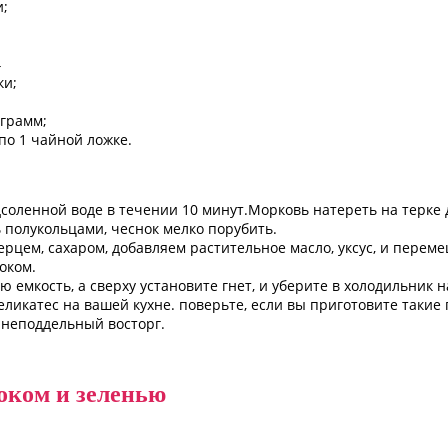
и;
4
ки;
 грамм;
по 1 чайной ложке.
соленной воде в течении 10 минут.Морковь натереть на терке 
ь полукольцами, чеснок мелко порубить.
рцем, сахаром, добавляем растительное масло, уксус, и перем
оком.
 емкость, а сверху установите гнет, и уберите в холодильник на
ликатес на вашей кухне. поверьте, если вы приготовите такие 
в неподдельный восторг.
ком и зеленью