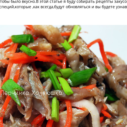
тобы было вкусно.В этой статье я буду собирать рецепты закус
еций,которые ,как всегда,будут обновляться и вы будете узнав