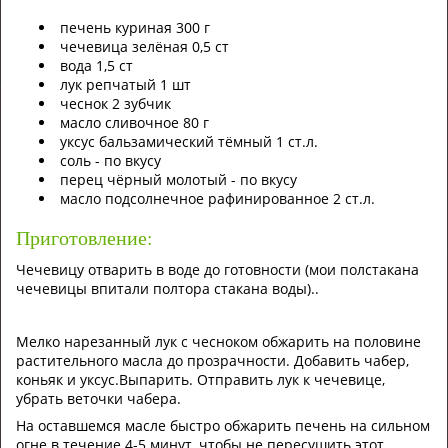
печень куриная
300
г
чечевица зелёная
0,5
ст
вода
1,5
ст
лук репчатый
1
шт
чеснок
2
зубчик
масло сливочное
80
г
уксус бальзамический тёмный
1
ст.л.
соль
-
по вкусу
перец чёрный молотый
-
по вкусу
масло подсолнечное рафинированное
2
ст.л.
Приготовление:
Чечевицу отварить в воде до готовности (мои полстакана
чечевицы впитали полтора стакана воды)..
Мелко нарезанный лук с чесноком обжарить на половине
растительного масла до прозрачности. Добавить чабер,
коньяк и уксус.Выпарить. Отправить лук к чечевице,
убрать веточки чабера.
На оставшемся масле быстро обжарить печень на сильном
огне в течение 4-5 минут, чтобы не пересушить этот