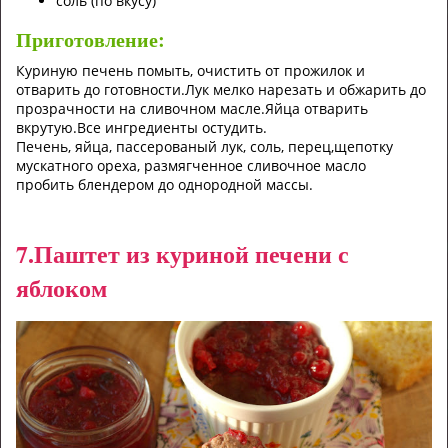
соль (по вкусу)
Приготовление:
Куриную печень помыть, очистить от прожилок и
отварить до готовности.Лук мелко нарезать и обжарить до
прозрачности на сливочном масле.Яйца отварить
вкрутую.Все ингредиенты остудить.
Печень, яйца, пассерованый лук, соль, перец,щепотку
мускатного ореха, размягченное сливочное масло
пробить блендером до однородной массы.
7.Паштет из куриной печени с
яблоком