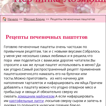
Начало
>>
Мясные блюда
>>
Рецепты печеночных паштетов
Рецепты печеночных паштетов
Готовлю печеночные паштеты очень часто,как по
привычным рецептам, так и с новыми вкусами.Собралось
у меня уже несколько самых любимых и я решила,что
пора ими поделиться с вами,мои дорогие читатели.Вы
спросите а как же лучше паштет использовать в меню? Да
как угодно.Самый распространенный рецепт применения
паштета,конечно,это намазать его на булочки или
тосты.Можно приготовить из него начинку для
наполнения тарталеток и нафаршировать им яйца.Причем
добавлять к паштету можно что угодно отварное мясо и
грибы,сыр и овощи.И обязательно сверху их
смазать
домашним майонезом
.А если нафаршировать
им
картофельные лапти
,посыпав сверху сыром и запечь в
духовке,то получится чудесное горячее блюдо.